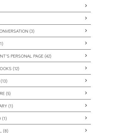
CONVERSATION (3)
1)
NT’S PERSONAL PAGE (42)
OOKS (12)
(13)
E (5)
ARY (1)
 (1)
 (8)