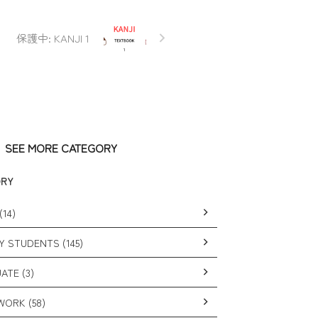
保護中: KANJI 1
SEE MORE CATEGORY
ORY
(14)
Y STUDENTS (145)
ATE (3)
ORK (58)