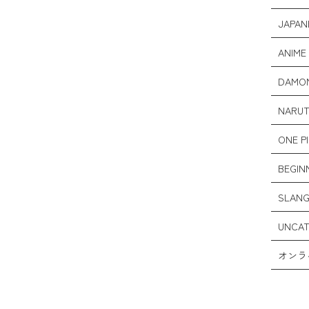
JAPANE
ANIME 
DAMON
NARUT
ONE PI
BEGINN
SLANG 
UNCAT
オンラ