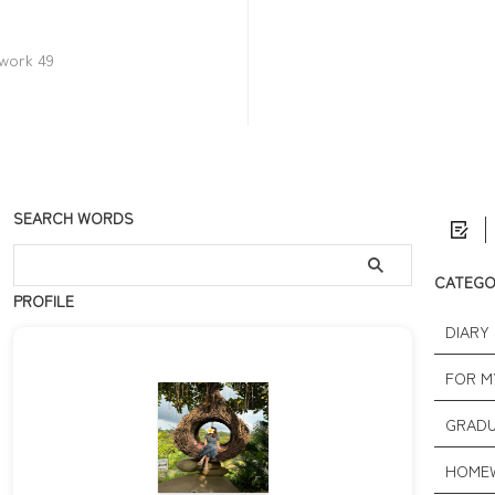
ork 49
SEARCH WORDS
CATEG
PROFILE
DIARY 
FOR M
GRADU
HOMEW