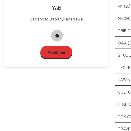
N4 (25)
Yūki
N5 (29)
Japanese,Japan,Kanagawa
TRIP 
Q&A (2
About me
STUDE
TEXTB
JAPAN 
CULTUR
ITINER
TOKYO
TRAVEL